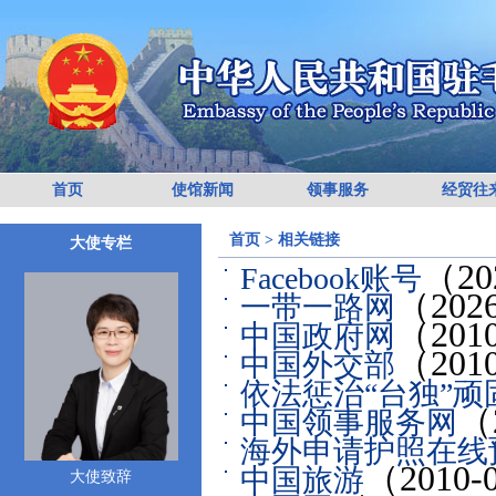
首页
使馆新闻
领事服务
经贸往
首页
>
相关链接
大使专栏
（20
Facebook账号
（2026
一带一路网
（2010
中国政府网
（2010
中国外交部
依法惩治“台独”顽
（
中国领事服务网
海外申请护照在线
（2010-
中国旅游
大使致辞