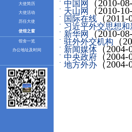
（2010-08
中国网
大使简历
（2010-10
天山网
大使活动
（2011-
国际在线
历任大使
习近平外交思想和
（2010-08
使馆之窗
新华网
（20
驻外外交机构
馆舍一览
（2004-
新闻媒体
办公地址及时间
（2004-
中央政府
（2004-
地方外办