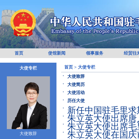
首页
使馆新闻
领事服务
经贸往
首页
>
大使专栏
大使专栏
大使致辞
大使简历
大使活动
历任大使
新任中国驻毛里求
朱立英大使出席唐
朱立英大使出席毛
朱立英大使在国庆
大使致辞