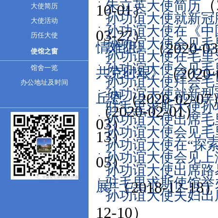
（
朱立英大使简历
10-01）
大使简历
孙功谊大使就新冠肺
大使活动
孙功谊大使在《中
03-27）
历任大使
孙功谊大使会见毛
情难阻》
（2020-0
使馆之窗
孙功谊大使在毛里
孙功谊大使会见毛
馆舍一览
共克时艰》
（2020-
孙功谊大使拜会毛
办公地址及时间
孙功谊大使就新型
丘恩
（2020-02-0
驻毛里求斯大使孙
（2020-02-01）
孙功谊大使出席毛
03）
孙功谊大使会见毛
13）
孙功谊大使在“探
孙功谊大使会见上
05）
孙功谊大使出席路
驻毛里求斯使馆举
展”
（2018-12-18
孙功谊大使夫妇出
12-10）